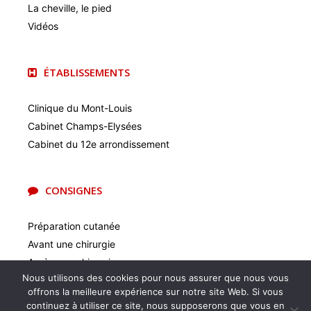
La cheville, le pied
Vidéos
ÉTABLISSEMENTS
Clinique du Mont-Louis
Cabinet Champs-Elysées
Cabinet du 12e arrondissement
CONSIGNES
Préparation cutanée
Avant une chirurgie
Après une chirurgie
Nous utilisons des cookies pour nous assurer que nous vous
Récupération Rapide Après Chirurgie (RRAC)
offrons la meilleure expérience sur notre site Web. Si vous
continuez à utiliser ce site, nous supposerons que vous en