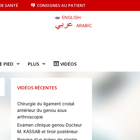
DE SANTÉ
CONSIGNES AU PATIENT
ENGLISH
ARABIC
E PIED
PLUS
VIDÉOS
VIDÉOS RÉCENTES
Chirurgie du ligament croisé
antérieur du genou sous
arthroscopie
Examen clinique genou Docteur
M. KASSAB et tiroir postérieur
Reprise d’un échec de plastie