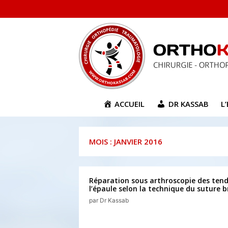
Aller
au
contenu
ACCUEIL
DR KASSAB
L
MOIS :
JANVIER 2016
Réparation sous arthroscopie des ten
l’épaule selon la technique du suture b
par
Dr Kassab